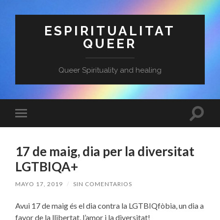
ESPIRITUALITAT
QUEER
Queer Spirituality and healing
Altern
Alternar
el
el
campo
menú
de
móvil
búsqu
17 de maig, dia per la diversitat
LGTBIQA+
MAYO 17, 2019
/
SIN COMENTARIOS
Avui 17 de maig és el dia contra la LGTBIQfòbia, un dia a
favor de la llibertat, l’amor i la diversitat!